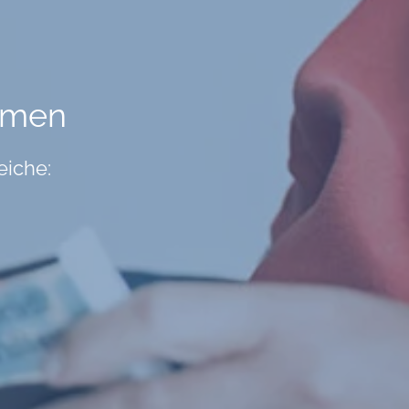
hmen
eiche: